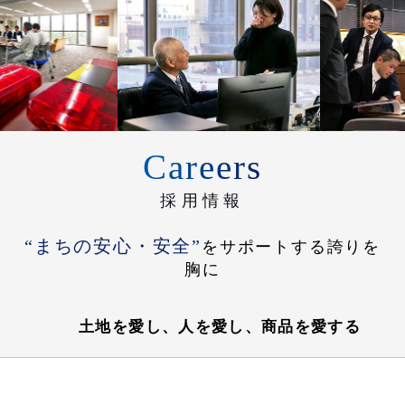
Careers
採用情報
“まちの安心・安全”
を
サポート
する
誇り
を
胸
に
土地を愛し、人を愛し、商品を愛する